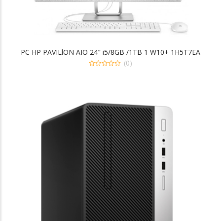
PC HP PAVILlON AIO 24″ i5/8GB /1TB 1 W10+ 1H5T7EA
(0)
0
out
of
5