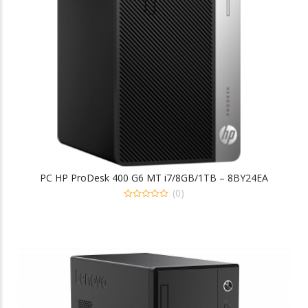
PC HP ProDesk 400 G6 MT i7/8GB/1TB – 8BY24EA
(0)
0
out
of
5