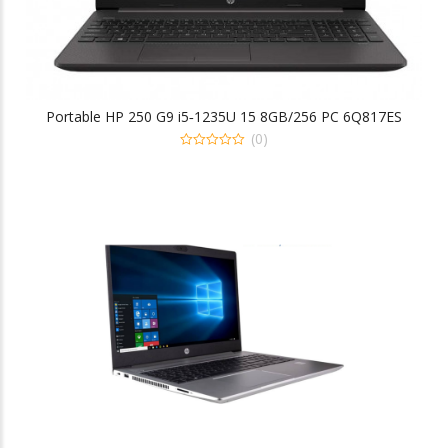
Portable HP 250 G9 i5‐1235U 15 8GB/256 PC 6Q817ES
(0)
0
out
of
5