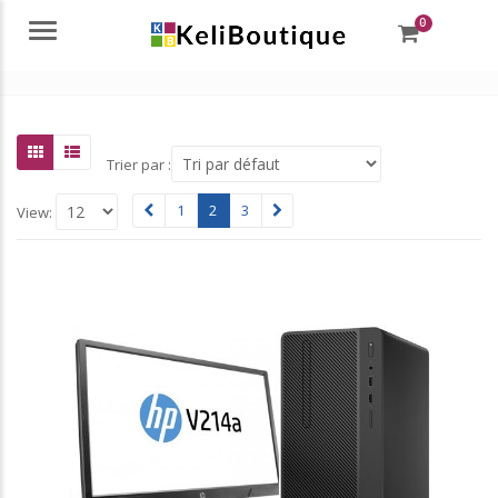
0
Menu
Trier par :
1
2
3
View: