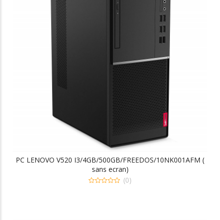
PC LENOVO V520 I3/4GB/500GB/FREEDOS/10NK001AFM (
sans ecran)
(0)
0
out
of
5