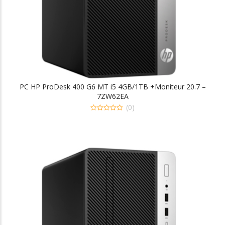
PC HP ProDesk 400 G6 MT i5 4GB/1TB +Moniteur 20.7 –
7ZW62EA
(0)
0
out
of
5