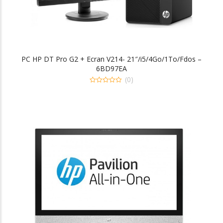
PC HP DT Pro G2 + Ecran V214- 21″/i5/4Go/1To/Fdos –
6BD97EA
(0)
0
out
of
x
x
5
n
x