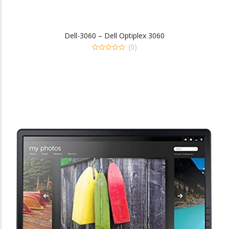
Dell-3060 – Dell Optiplex 3060
(0)
0
out
of
5