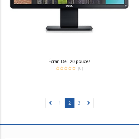
Écran Dell 20 pouces
(0)
0
out
of
5
1
2
3