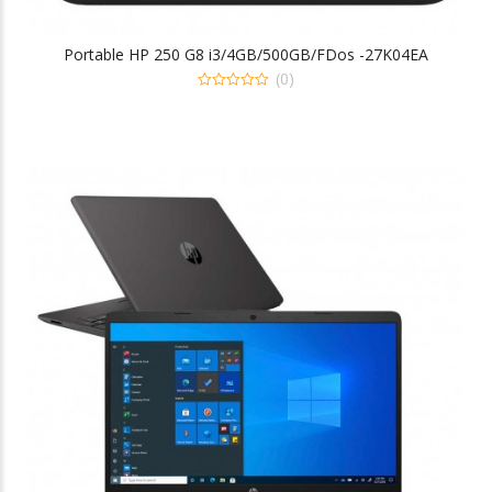
Portable HP 250 G8 i3/4GB/500GB/FDos -27K04EA
(0)
0
out
of
5