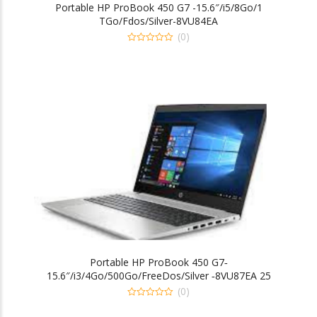
Portable HP ProBook 450 G7 -15.6″/i5/8Go/1
TGo/Fdos/Silver-8VU84EA
(0)
0
out
of
5
Portable HP ProBook 450 G7‐
15.6″/i3/4Go/500Go/FreeDos/Silver ‐8VU87EA 25
(0)
0
out