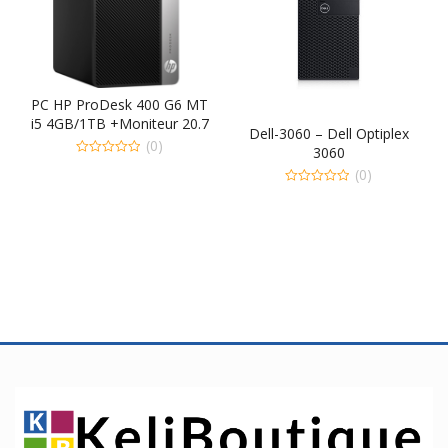
PC HP ProDesk 400 G6 MT
i5 4GB/1TB +Moniteur 20.7
Dell-3060 – Dell Optiplex
– 7ZW62EA
(0)
3060
0
(0)
out
of
0
5
out
of
5