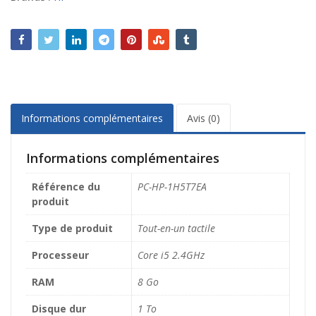
v
e
:
Informations complémentaires
Avis (0)
Informations complémentaires
Référence du
PC-HP-1H5T7EA
produit
Type de produit
Tout-en-un tactile
Processeur
Core i5 2.4GHz
RAM
8 Go
Disque dur
1 To