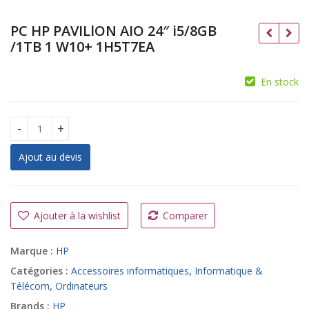
PC HP PAVILlON AIO 24″ i5/8GB
/1TB 1 W10+ 1H5T7EA
En stock
PC HP PAVILlON AIO 24" i5/8GB /1TB 1 W10+ 1H5T7EA quantit
Ajout au devis
A
l
t
Ajouter à la wishlist
Comparer
e
r
Marque :
HP
n
a
Catégories :
Accessoires informatiques
,
Informatique &
t
Télécom
,
Ordinateurs
i
Brands :
HP