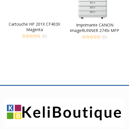
Cartouche HP 201X CF403X
Imprimante CANON
Magenta
imageRUNNER 2745i MFP
(0)
Recto : jusqu’à 45 ppm (A4,
(0)
A5, A5R, A6R)
0
0
out
out
of
of
5
5