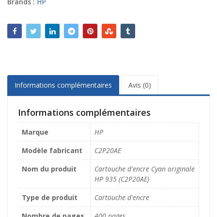
Brands :
HP
v
e
:
Informations complémentaires
Avis (0)
Informations complémentaires
Marque
HP
Modèle fabricant
C2P20AE
Nom du produit
Cartouche d'encre Cyan originale
HP 935 (C2P20AE)
Type de produit
Cartouche d'encre
Nombre de pages
400 pages