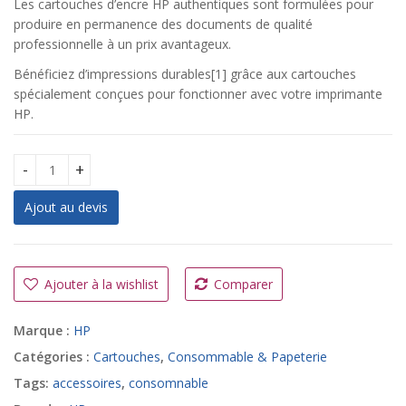
Les cartouches d’encre HP authentiques sont formulées pour
produire en permanence des documents de qualité
professionnelle à un prix avantageux.
Bénéficiez d’impressions durables[1] grâce aux cartouches
spécialement conçues pour fonctionner avec votre imprimante
HP.
Cartouche d'encre Cyan originale HP 935 (C2P20AE) quantity
Ajout au devis
A
l
t
Ajouter à la wishlist
Comparer
e
r
Marque :
HP
n
a
Catégories :
Cartouches
,
Consommable & Papeterie
t
Tags:
accessoires
,
consomnable
i