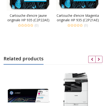
Cartouche d’encre Jaune
Cartouche d’encre Magenta
originale HP 935 (C2P22AE)
originale HP 935 (C2P21AE)
(0)
(0)
0
0
out
out
of
of
5
5
Related products