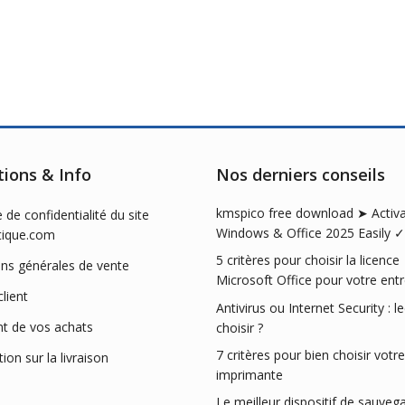
of
5
tions & Info
Nos derniers conseils
kmspico free download ➤ Activ
e de confidentialité du site
Windows & Office 2025 Easily ✓
tique.com
5 critères pour choisir la licence
ons générales de vente
Microsoft Office pour votre entr
client
Antivirus ou Internet Security : l
t de vos achats
choisir ?
7 critères pour bien choisir votre
ion sur la livraison
imprimante
Le meilleur dispositif de sauveg