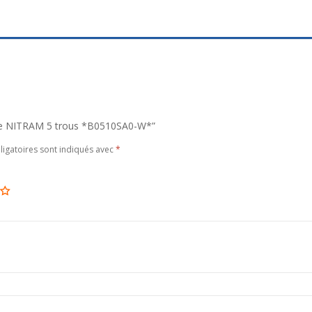
prise NITRAM 5 trous *B0510SA0-W*”
igatoires sont indiqués avec
*