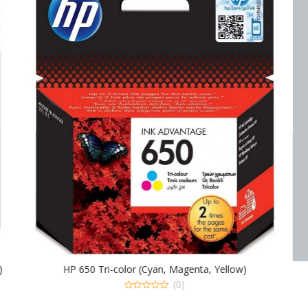
)
HP 650 Tri-color (Cyan, Magenta, Yellow)
(0)
0
out