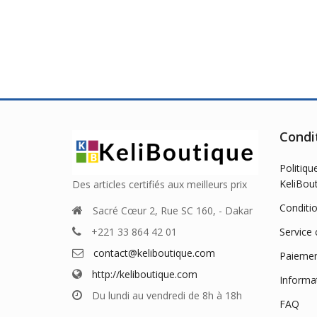
of
5
Condi
Politiqu
KeliBou
Des articles certifiés aux meilleurs prix
Conditi
Sacré Cœur 2, Rue SC 160, - Dakar
Service 
+221 33 864 42 01
contact@keliboutique.com
Paiemen
http://keliboutique.com
Informat
Du lundi au vendredi de 8h à 18h
FAQ