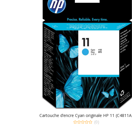
i
v
e
:
oir
Cartouche d’encre Cyan originale HP 11 (C4811A
(0)
0
out