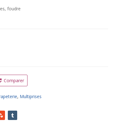
es, foudre
B0510SA0-W* quantity
Comparer
apeterie
,
Multiprises