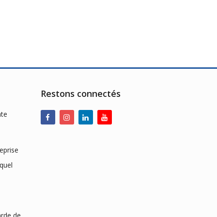
out
of
5
Restons connectés
ate
eprise
equel
arde de