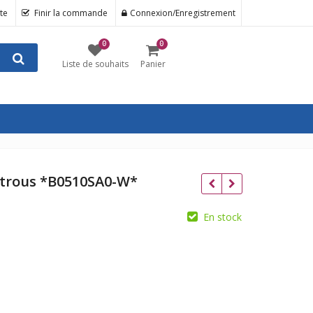
te
Finir la commande
Connexion/Enregistrement
0
0
Liste de souhaits
Panier
 trous *B0510SA0-W*
En stock