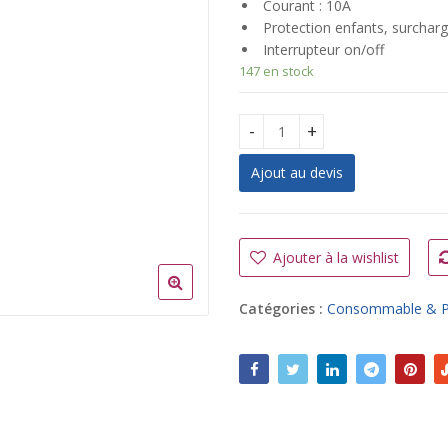
Courant : 10A
Protection enfants, surcharg
Interrupteur on/off
147 en stock
Multiprise NITRAM 5 trous *
Ajout au devis
A
l
t
Ajouter à la wishlist
e
r
Catégories :
Consommable & P
n
a
t
i
v
e
: