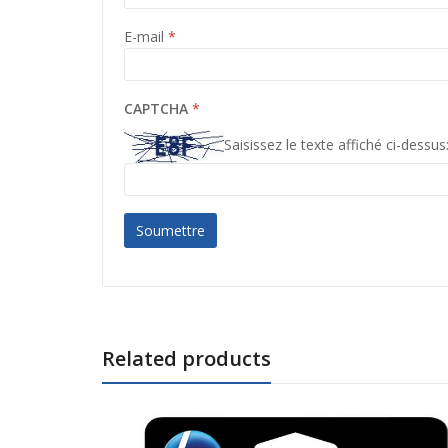
E-mail
*
CAPTCHA
*
Saisissez le texte affiché ci-dessus
A
l
t
e
Related products
r
n
a
t