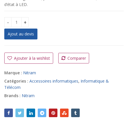
d’état à LED.
Onduleur NITRAM Leader 1500 NGA quantity
Ajout au devis
A
l
t
Ajouter à la wishlist
Comparer
e
r
Marque :
Nitram
n
a
Catégories :
Accessoires informatiques
,
Informatique &
t
Télécom
i
Brands :
Nitram
v
e
: