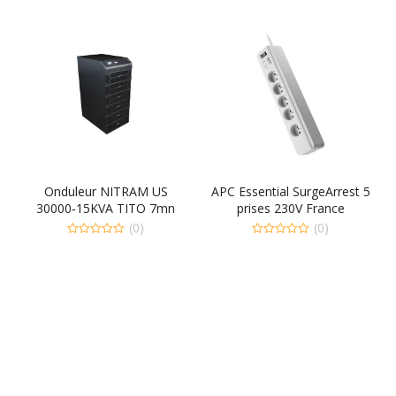
,
Onduleur NITRAM US
APC Essential SurgeArrest 5
30000‐15KVA TITO 7mn
prises 230V France
(0)
(0)
0
0
out
out
of
of
5
5